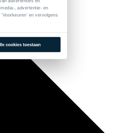
van advertenties en
media-, advertentie- en
p 'Voorkeuren' en vervolgens
lle cookies toestaan